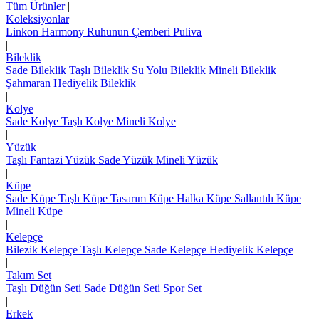
Tüm Ürünler
|
Koleksiyonlar
Linkon
Harmony
Ruhunun Çemberi
Puliva
|
Bileklik
Sade Bileklik
Taşlı Bileklik
Su Yolu Bileklik
Mineli Bileklik
Şahmaran
Hediyelik Bileklik
|
Kolye
Sade Kolye
Taşlı Kolye
Mineli Kolye
|
Yüzük
Taşlı Fantazi Yüzük
Sade Yüzük
Mineli Yüzük
|
Küpe
Sade Küpe
Taşlı Küpe
Tasarım Küpe
Halka Küpe
Sallantılı Küpe
Mineli Küpe
|
Kelepçe
Bilezik Kelepçe
Taşlı Kelepçe
Sade Kelepçe
Hediyelik Kelepçe
|
Takım Set
Taşlı Düğün Seti
Sade Düğün Seti
Spor Set
|
Erkek