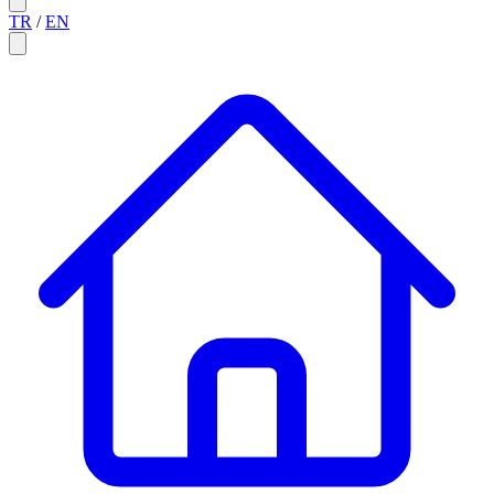
TR
/
EN